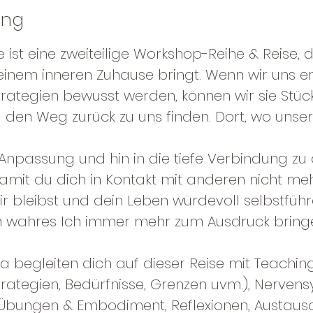
a
ung
r
st eine zweiteilige Workshop-Reihe & Reise, di
i
einem inneren Zuhause bringt. Wenn wir uns er
i
ategien bewusst werden, können wir sie Stück
e
 den Weg zurück zu uns finden. Dort, wo unser 
r
t
npassung und hin in die tiefe Verbindung zu 
mit du dich in Kontakt mit anderen nicht meh
dir bleibst und dein Leben würdevoll selbstführ
n wahres Ich immer mehr zum Ausdruck bringe
a begleiten dich auf dieser Reise mit Teachin
ategien, Bedürfnisse, Grenzen uvm.), Nervens
Übungen & Embodiment, Reflexionen, Austaus