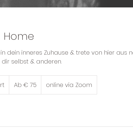
g Home
n dein inneres Zuhause & trete von hier aus n
 dir selbst & anderen.
Ab
75
rt
D
Ab € 75
online via Zoom
Euro
a
u
e
r
v