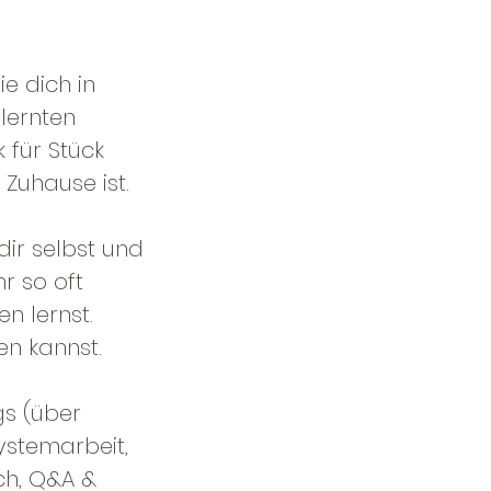
e dich in
lernten
 für Stück
Zuhause ist.
dir selbst und
r so oft
en lernst.
n kannst.
gs (über
ystemarbeit,
ch, Q&A &