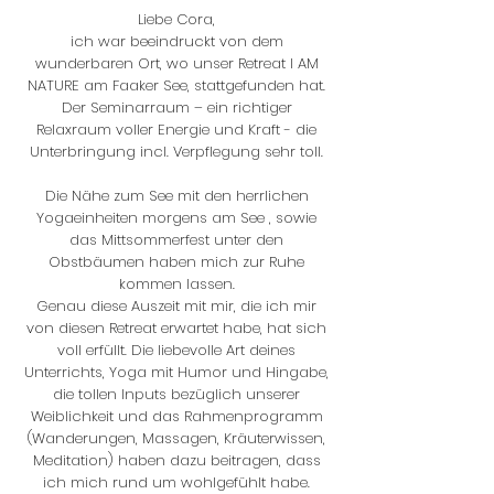
Liebe Cora,
ich war beeindruckt von dem
wunderbaren Ort, wo unser Retreat I AM
NATURE am Faaker See, stattgefunden hat.
Der Seminarraum – ein richtiger
Relaxraum voller Energie und Kraft - die
Unterbringung incl. Verpflegung sehr toll.
Die Nähe zum See mit den herrlichen
Yogaeinheiten morgens am See , sowie
das Mittsommerfest unter den
Obstbäumen haben mich zur Ruhe
kommen lassen.
Genau diese Auszeit mit mir, die ich mir
von diesen Retreat erwartet habe, hat sich
voll erfüllt. Die liebevolle Art deines
Unterrichts, Yoga mit Humor und Hingabe,
die tollen Inputs bezüglich unserer
Weiblichkeit und das Rahmenprogramm
(Wanderungen, Massagen, Kräuterwissen,
Meditation) haben dazu beitragen, dass
ich mich rund um wohlgefühlt habe.