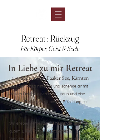
Retreat : Rückzug
Für Körper, Geist & Seele
In Liebe zu mir Retreat
2.-5. September | Faaker See, Kärnten
Lass den Alltag hinter dir und schenke dir mit
diesem Retreat einen Kurz-Urlaub und eine
geführte Reise in die liebevolle Beziehung zu
deinem Körper.
Wir erleben gemeinsam
4 nährende Tage
mit
gutem Essen, Yoga, Meditationen,
Wanderungen uvm. - umgeben
von der