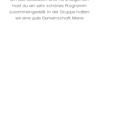
hast du ein sehr schönes Programm
zusammengestellt. In der Gruppe hatten
wir eine gute Gemeinschaft. Meine
anfänglichen Bedenken wegen des
Altersunterschieds haben sich gleich
verflüchtigt.😅. Das Retreat kann ich
weiterempfehlen, weil du mit so viel
Herzenwärme auf uns zugegangen bist
und jede für sich was daraus
mitgenommen hat. Deine Retreats sind gut
geeignet für neugierige Frauen, die sich
selber und andere besser kennen lernen
wollen. Liebe Grüße an dich und 👶 ❤
Roswitha
Bruck, Österreich
Retreat für Frauen I AM NATURE | Sommer
2023