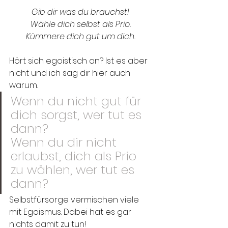
Gib dir was du brauchst! 
Wähle dich selbst als Prio. 
Kümmere dich gut um dich. 
Hört sich egoistisch an? Ist es aber 
nicht und ich sag dir hier auch 
warum.
Wenn du nicht gut für 
dich sorgst, wer tut es 
dann? 
Wenn du dir nicht 
erlaubst, dich als Prio 
zu wählen, wer tut es 
dann?
Selbstfürsorge vermischen viele 
mit Egoismus. Dabei hat es gar 
nichts damit zu tun! 